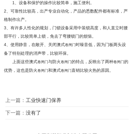
1、设备和保护的操作比较简单，施工便利。
2、可靠性比较高，出产专业自动化，产品的悉数配件都有标准，严
格制作出产。
3、有许多人性化的规划，门锁设备采用中装锁高度，和人直立时腰
部平行，比较简单上锁，免去了弯腰锁门的烦恼。
4、使用静音，在敞开、关闭澳式
时噪音低，因为门板两头设
卷闸门
备了特别处理的消声带，比较环保。
上面这些澳式
与防火
的特点，反映出了两种
的
卷闸门
卷闸门
卷闸门
优势，这也是防火
和澳式
直销比较火热的原因。
卷闸门
卷闸门
上一篇：
工业快速门保养
下一篇：
没有了