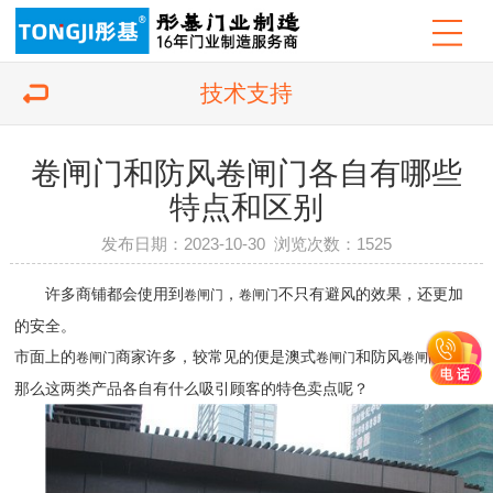
技术支持
卷闸门和防风卷闸门各自有哪些
特点和区别
发布日期：2023-10-30 浏览次数：
1525
许多商铺都会使用到
，
不只有避风的效果，还更加
卷闸门
卷闸门
的安全。
市面上的
商家许多，较常见的便是澳式
和防风
。
卷闸门
卷闸门
卷闸门
那么这两类产品各自有什么吸引顾客的特色卖点呢？