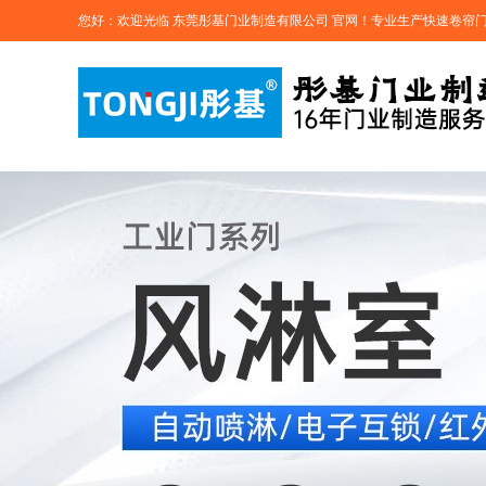
您好：欢迎光临 东莞彤基门业制造有限公司 官网！专业生产快速卷帘门