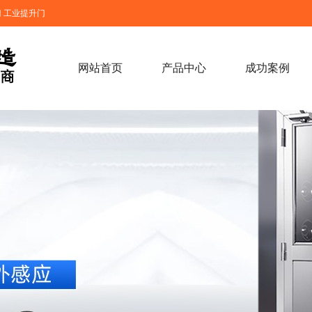
 工业提升门
网站首页
产品中心
成功案例
卷帘门货淋室(定制)
快速卷帘门(现货
洁净