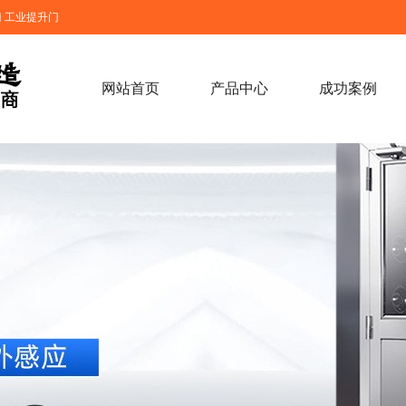
 工业提升门
网站首页
产品中心
成功案例
卷帘门货淋室(定制)
快速卷帘门(现货
洁净