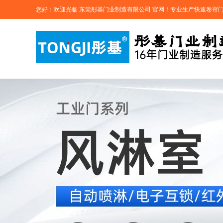
您好：欢迎光临 东莞彤基门业制造有限公司 官网！专业生产快速卷帘门